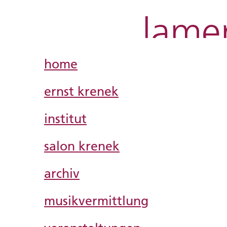
lame
Direkt
zum
Main
Inhalt
home
navigation
ernst krenek
institut
salon krenek
archiv
musikvermittlung