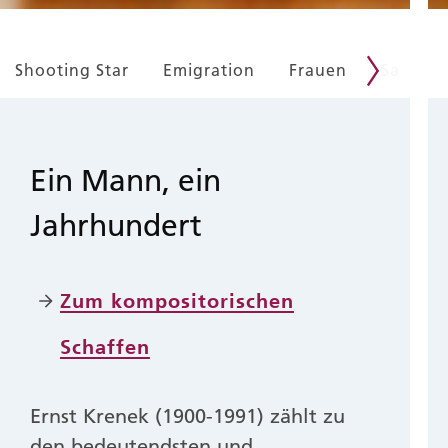
Shooting Star
Emigration
Frauen
Salon A
Ein Mann, ein
Jahrhundert
Zum kompositorischen
Schaffen
Ernst Krenek (1900-1991) zählt zu
den bedeutendsten und