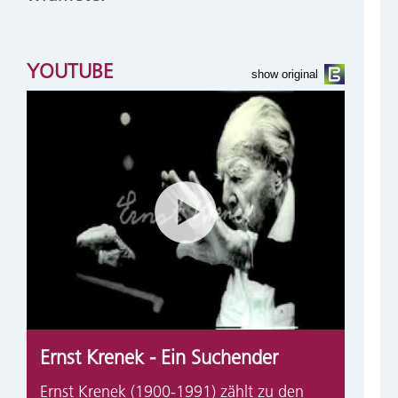
YOUTUBE
show original
Ernst Krenek - Ein Suchender
Ernst Krenek (1900-1991) zählt zu den