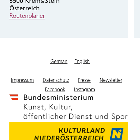
3500
Krems/Stein
Österreich
Routenplaner
German
English
Footer
Impressum
Datenschutz
Presse
Newsletter
menu
Facebook
Instagram