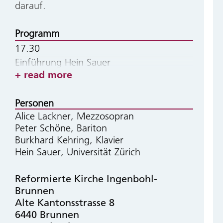
darauf.
Programm
17.30
Einführung Hein Sauer
read more
18.00
Personen
Ernst Krenek (1900–1991)
Alice Lackner, Mezzosopran
Reisebuch aus den österreichischen Alpen
Peter Schöne, Bariton
op. 62
Burkhard Kehring, Klavier
Hein Sauer, Universität Zürich
Othmar Schoeck (1886–1957)
Wanderung im Gebirge op. 45
Reformierte Kirche Ingenbohl-
Brunnen
Alte Kantonsstrasse 8
6440
Brunnen