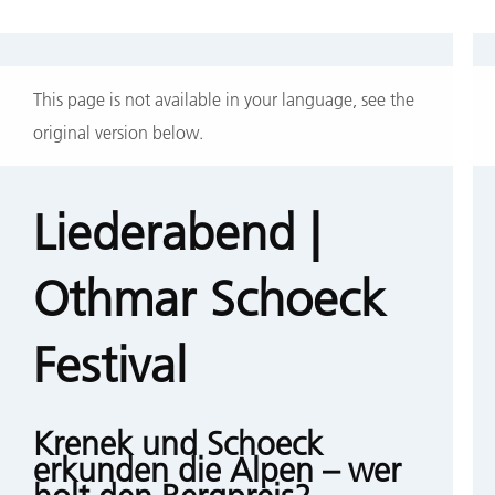
Skip
Status
to
This page is not available in your language, see the
message
main
original version below.
content
Liederabend |
Othmar Schoeck
Festival
Krenek und Schoeck
erkunden die Alpen – wer